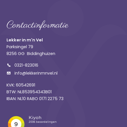
Contactinformatie
Lekker in m'n Vel
Parksingel 79
8256 GG Biddinghuizen
0321-823016
info@lekkerinmnvel.nl
KVK: 60542691
BTW: NL853954343B01
IBAN: NL10 RABO 0171 2275 73