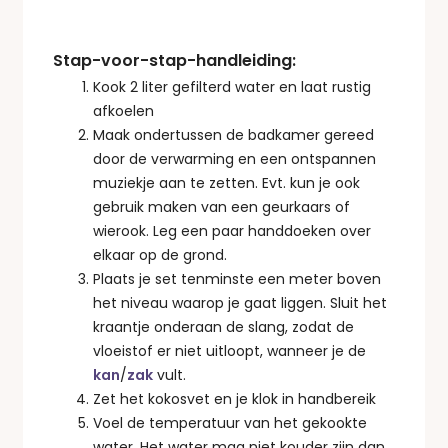
Stap-voor-stap-handleiding:
Kook 2 liter gefilterd water en laat rustig
afkoelen
Maak ondertussen de badkamer gereed
door de verwarming en een ontspannen
muziekje aan te zetten. Evt. kun je ook
gebruik maken van een geurkaars of
wierook. Leg een paar handdoeken over
elkaar op de grond.
Plaats je set tenminste een meter boven
het niveau waarop je gaat liggen. Sluit het
kraantje onderaan de slang, zodat de
vloeistof er niet uitloopt, wanneer je de
kan
/
zak
vult.
Zet het kokosvet en je klok in handbereik
Voel de temperatuur van het gekookte
water. Het water mag niet kouder zijn dan