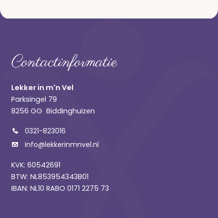
Contactinformatie
Lekker in m'n Vel
Parksingel 79
8256 GG Biddinghuizen
0321-823016
info@lekkerinmnvel.nl
KVK: 60542691
BTW: NL853954343B01
IBAN: NL10 RABO 0171 2275 73