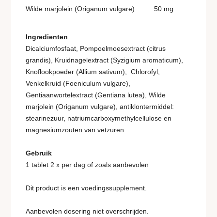
Wilde marjolein (Origanum vulgare)
50 mg
Ingredienten
Dicalciumfosfaat, Pompoelmoesextract (citrus
grandis), Kruidnagelextract (Syzigium aromaticum),
Knoflookpoeder (Allium sativum), Chlorofyl,
Venkelkruid (Foeniculum vulgare),
Gentiaanwortelextract (Gentiana lutea), Wilde
marjolein (Origanum vulgare), antiklontermiddel:
stearinezuur, natriumcarboxymethylcellulose en
magnesiumzouten van vetzuren
Gebruik
1 tablet 2 x per dag of zoals aanbevolen
Dit product is een voedingssupplement.
Aanbevolen dosering niet overschrijden.